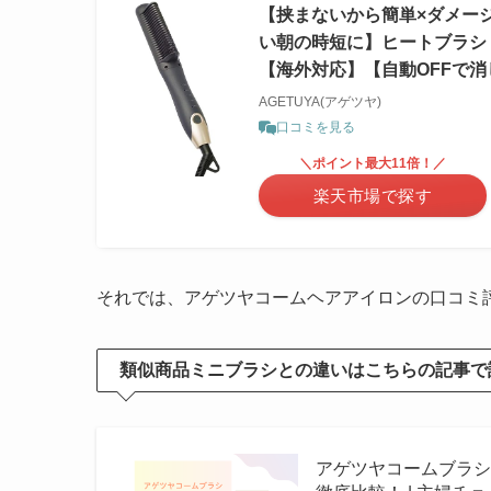
【挟まないから簡単×ダメー
い朝の時短に】ヒートブラシ 
【海外対応】【自動OFFで
AGETUYA(アゲツヤ)
口コミを見る
＼ポイント最大11倍！／
楽天市場で探す
それでは、アゲツヤコームヘアアイロンの口コミ
類似商品ミニブラシとの違いはこちらの記事で
アゲツヤコームブラ